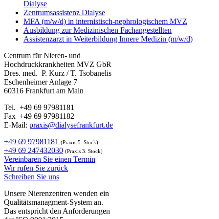
Dialyse
Zentrumsassistenz Dialyse
MFA (m/w/d) in internistisch-nephrologischem MVZ
Ausbildung zur Medizinischen Fachangestellten
Assistenzarzt in Weiterbildung Innere Medizin (m/w/d)
Centrum für Nieren- und
Hochdruckkrankheiten MVZ GbR
Dres. med. P. Kurz / T. Tsobanelis
Eschenheimer Anlage 7
60316 Frankfurt am Main
Tel. +49 69 97981181
Fax +49 69 97981182
E-Mail:
praxis@dialysefrankfurt.de
+49 69 97981181
(Praxis 5. Stock)
+49 69 247432030
(Praxis 3. Stock)
Vereinbaren Sie einen Termin
Wir rufen Sie zurück
Schreiben Sie uns
Unsere Nierenzentren wenden ein
Qualitätsmanagment-System an.
Das entspricht den Anforderungen