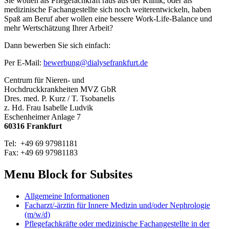
Sie wollen als Pflegefachkraft raus aus der Klinik, oder als
medizinische Fachangestellte sich noch weiterentwickeln, haben
Spaß am Beruf aber wollen eine bessere Work-Life-Balance und
mehr Wertschätzung Ihrer Arbeit?
Dann bewerben Sie sich einfach:
Per E-Mail:
bewerbung@dialysefrankfurt.de
Centrum für Nieren- und
Hochdruckkrankheiten MVZ GbR
Dres. med. P. Kurz / T. Tsobanelis
z. Hd. Frau Isabelle Ludvik
Eschenheimer Anlage 7
60316 Frankfurt
Tel: +49 69 97981181
Fax: +49 69 97981183
Menu Block for Subsites
Allgemeine Informationen
Facharzt/-ärztin für Innere Medizin und/oder Nephrologie
(m/w/d)
Pflegefachkräfte oder medizinische Fachangestellte in der